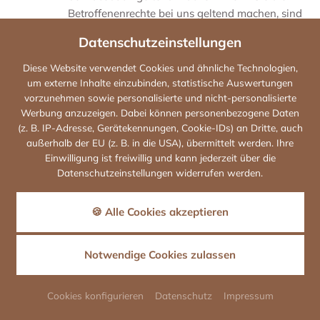
Betroffenenrechte bei uns geltend machen, sind
wir verpflichtet, diese an Facebook
Datenschutzeinstellungen
weiterzuleiten.
Diese Website verwendet Cookies und ähnliche Technologien,
Die Datenübertragung in die USA wird auf die
um externe Inhalte einzubinden, statistische Auswertungen
Standardvertragsklauseln der EU-Kommission
vorzunehmen sowie personalisierte und nicht-personalisierte
gestützt. Details finden Sie hier:
Werbung anzuzeigen. Dabei können personenbezogene Daten
https://www.facebook.com/legal/EU_data_transfe
(z. B. IP-Adresse, Gerätekennungen, Cookie-IDs) an Dritte, auch
außerhalb der EU (z. B. in die USA), übermittelt werden. Ihre
https://de-
Einwilligung ist freiwillig und kann jederzeit über die
de.facebook.com/help/566994660333381
und
Datenschutzeinstellungen widerrufen werden.
https://www.facebook.com/policy.php
.
Das Unternehmen verfügt über eine
🍪 Alle Cookies akzeptieren
Zertifizierung nach dem „EU-US Data Privacy
Framework“ (DPF). Der DPF ist ein
Notwendige Cookies zulassen
Übereinkommen zwischen der Europäischen
+49 (0)9666 188050
E-Mail
Union und den USA, der die Einhaltung
europäischer Datenschutzstandards bei
Cookies konfigurieren
Datenschutz
Impressum
Jetzt bewerben
Datenverarbeitungen in den USA gewährleisten