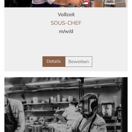
Vollzeit
SOUS-CHEF
m/w/d
Details
Bewerben